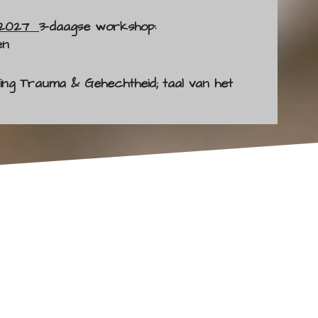
i 2027
3-daagse workshop:
en
ing
Trauma & Gehechtheid; taal van het