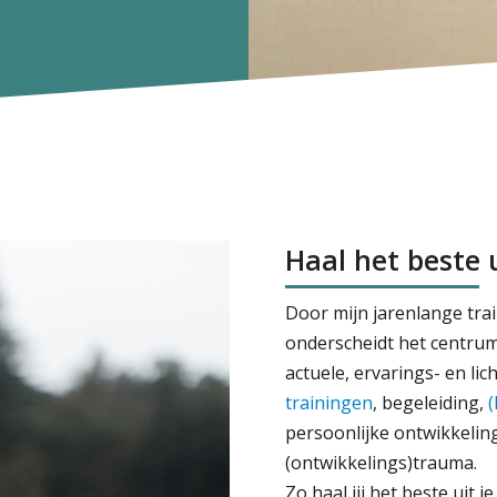
Haal het beste u
Door mijn jarenlange tra
onderscheidt het centrum 
actuele, ervarings- en li
trainingen
, begeleiding,
(
persoonlijke ontwikkelin
(ontwikkelings)trauma.
Zo haal jij het beste uit je