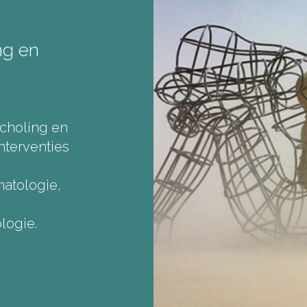
ng en
choling en
nterventies
atologie,
logie.