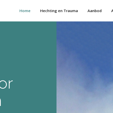
Home
Hechting en Trauma
Aanbod
or
n