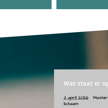
Wat staat er o
2 april 2026
Master
lichaam