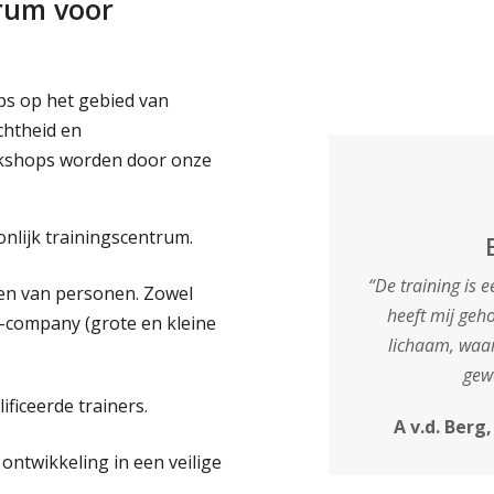
rum voor
ps op het gebied van
chtheid en
rkshops worden door onze
nlijk trainingscentrum.
“De training is 
nen van personen. Zowel
heeft mij geh
n-company (grote en kleine
lichaam, waar
gew
ficeerde trainers.
A v.d. Berg
 ontwikkeling in een veilige